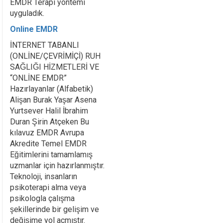
EMDR Terapi yöntemi
uyguladık.
Online EMDR
İNTERNET TABANLI
(ONLİNE/ÇEVRİMİÇİ) RUH
SAĞLIĞI HİZMETLERİ VE
“ONLİNE EMDR”
Hazırlayanlar (Alfabetik)
Alişan Burak Yaşar Asena
Yurtsever Halil İbrahim
Duran Şirin Atçeken Bu
kılavuz EMDR Avrupa
Akredite Temel EMDR
Eğitimlerini tamamlamış
uzmanlar için hazırlanmıştır.
Teknoloji, insanların
psikoterapi alma veya
psikologla çalışma
şekillerinde bir gelişim ve
değişime yol açmıştır.