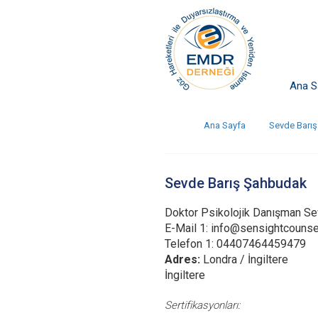
Ana S
Ana Sayfa
Sevde Barı
Sevde Barış Şahbudak
Doktor Psikolojik Danışman S
E-Mail 1: info@sensightcounsel
Telefon 1: 04407464459479
Adres:
Londra / İngiltere
İngiltere
Sertifikasyonları: