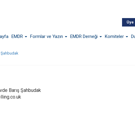
Üye 
ayfa
EMDR
Formlar ve Yazın
EMDR Derneği
Komiteler
D
ş Şahbudak
evde Barış Şahbudak
ling.co.uk