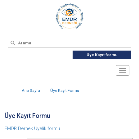
Üye Kayıt formu
Toggle
navigat
Ana Sayfa
Üye Kayıt Formu
Üye Kayıt Formu
EMDR Dernek Üyelik formu