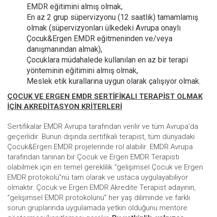
EMDR eğitimini almış olmak,
En az 2 grup süpervizyonu (12 saatlik) tamamlamış
olmak (süpervizyonları ülkedeki Avrupa onaylı
Çocuk&Ergen EMDR eğitmeninden ve/veya
danışmanından almak),
Çocuklara müdahalede kullanılan en az bir terapi
yönteminin eğitimini almış olmak,
Meslek etik kurallarına uygun olarak çalışıyor olmak.
ÇOCUK VE ERGEN EMDR SERTİFİKALI TERAPİST OLMAK
İÇİN AKREDİTASYON KRİTERLERİ
Sertifikalar EMDR Avrupa tarafından verilir ve tüm Avrupa’da
geçerlidir. Bunun dışında sertifikalı terapist, tüm dünyadaki
Çocuk&Ergen EMDR projelerinde rol alabilir. EMDR Avrupa
tarafından tanınan bir Çocuk ve Ergen EMDR Terapisti
olabilmek için en temel gereklilik “gelişimsel Çocuk ve Ergen
EMDR protokolü”nü tam olarak ve ustaca uygulayabiliyor
olmaktır. Çocuk ve Ergen EMDR Akredite Terapist adayının,
“gelişimsel EMDR protokolünü” her yaş diliminde ve farklı
sorun gruplarında uygulamada yetkin olduğunu mentöre