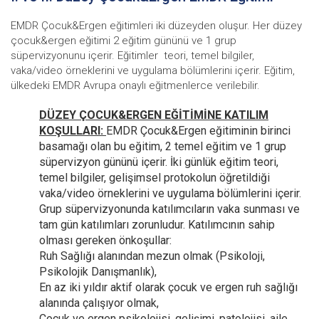
EMDR Çocuk&Ergen eğitimleri iki düzeyden oluşur. Her düzey
çocuk&ergen eğitimi 2 eğitim gününü ve 1 grup
süpervizyonunu içerir. Eğitimler teori, temel bilgiler,
vaka/video örneklerini ve uygulama bölümlerini içerir. Eğitim,
ülkedeki EMDR Avrupa onaylı eğitmenlerce verilebilir.
DÜZEY ÇOCUK&ERGEN EĞİTİMİNE KATILIM
KOŞULLARI:
EMDR Çocuk&Ergen eğitiminin birinci
basamağı olan bu eğitim, 2 temel eğitim ve 1 grup
süpervizyon gününü içerir. İki günlük eğitim teori,
temel bilgiler, gelişimsel protokolun öğretildiği
vaka/video örneklerini ve uygulama bölümlerini içerir.
Grup süpervizyonunda katılımcıların vaka sunması ve
tam gün katılımları zorunludur. Katılımcının sahip
olması gereken önkoşullar:
Ruh Sağlığı alanından mezun olmak (Psikoloji,
Psikolojik Danışmanlık),
En az iki yıldır aktif olarak çocuk ve ergen ruh sağlığı
alanında çalışıyor olmak,
Çocuk ve ergen psikolojisi, gelişimi, patolojisi, aile