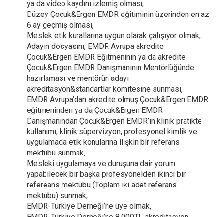
ya da video kaydını izlemiş olması,
Düzey Çocuk&Ergen EMDR eğitiminin üzerinden en az
6 ay geçmiş olması,
Meslek etik kurallarına uygun olarak çalışıyor olmak,
Adayın dosyasını, EMDR Avrupa akredite
Çocuk&Ergen EMDR Eğitmeninin ya da akredite
Çocuk&Ergen EMDR Danışmanının Mentörlüğünde
hazırlaması ve mentörün adayı
akreditasyon&standartlar komitesine sunması,
EMDR Avrupa’dan akredite olmuş Çocuk&Ergen EMDR
eğitmeninden ya da Çocuk&Ergen EMDR
Danışmanından Çocuk&Ergen EMDR’ın klinik pratikte
kullanımı, klinik süpervizyon, profesyonel kimlik ve
uygulamada etik konularına ilişkin bir referans
mektubu sunmak,
Mesleki uygulamaya ve duruşuna dair yorum
yapabilecek bir başka profesyonelden ikinci bir
refereans mektubu (Toplam iki adet referans
mektubu) sunmak,
EMDR-Türkiye Derneği’ne üye olmak,
EMDR-Türkiye Derneği’ne 8.000TL akreditasyon