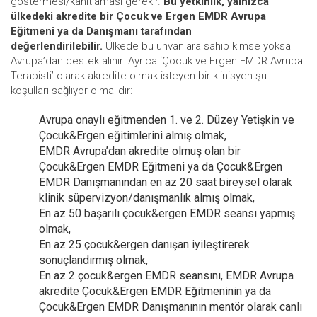
göstermesi/kanıtlaması gerekir.
Bu yetkinlik, yalnızca
ülkedeki akredite bir Çocuk ve Ergen EMDR Avrupa
Eğitmeni ya da Danışmanı tarafından
değerlendirilebilir.
Ülkede bu ünvanlara sahip kimse yoksa
Avrupa’dan destek alınır. Ayrıca ‘Çocuk ve Ergen EMDR Avrupa
Terapisti’ olarak akredite olmak isteyen bir klinisyen şu
koşulları sağlıyor olmalıdır:
Avrupa onaylı eğitmenden 1. ve 2. Düzey Yetişkin ve
Çocuk&Ergen eğitimlerini almış olmak,
EMDR Avrupa’dan akredite olmuş olan bir
Çocuk&Ergen EMDR Eğitmeni ya da Çocuk&Ergen
EMDR Danışmanından en az 20 saat bireysel olarak
klinik süpervizyon/danışmanlık almış olmak,
En az 50 başarılı çocuk&ergen EMDR seansı yapmış
olmak,
En az 25 çocuk&ergen danışan iyileştirerek
sonuçlandırmış olmak,
En az 2 çocuk&ergen EMDR seansını, EMDR Avrupa
akredite Çocuk&Ergen EMDR Eğitmeninin ya da
Çocuk&Ergen EMDR Danışmanının mentör olarak canlı