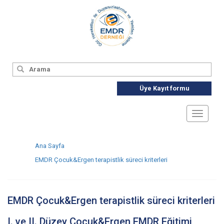
Üye Kayıt formu
Toggle
navigat
Ana Sayfa
EMDR Çocuk&Ergen terapistlik süreci kriterleri
EMDR Çocuk&Ergen terapistlik süreci kriterleri
I. ve II. Düzey Çocuk&Ergen EMDR Eğitimi