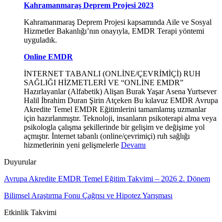
Kahramanmaraş Deprem Projesi 2023
Kahramanmaraş Deprem Projesi kapsamında Aile ve Sosyal
Hizmetler Bakanlığı’nın onayıyla, EMDR Terapi yöntemi
uyguladık.
Online EMDR
İNTERNET TABANLI (ONLİNE/ÇEVRİMİÇİ) RUH
SAĞLIĞI HİZMETLERİ VE “ONLİNE EMDR”
Hazırlayanlar (Alfabetik) Alişan Burak Yaşar Asena Yurtsever
Halil İbrahim Duran Şirin Atçeken Bu kılavuz EMDR Avrupa
Akredite Temel EMDR Eğitimlerini tamamlamış uzmanlar
için hazırlanmıştır. Teknoloji, insanların psikoterapi alma veya
psikologla çalışma şekillerinde bir gelişim ve değişime yol
açmıştır. İnternet tabanlı (online/çevrimiçi) ruh sağlığı
hizmetlerinin yeni gelişmelerle
Devamı
Duyurular
Avrupa Akredite EMDR Temel Eğitim Takvimi – 2026 2. Dönem
Bilimsel Araştırma Fonu Çağrısı ve Hipotez Yarışması
Etkinlik Takvimi