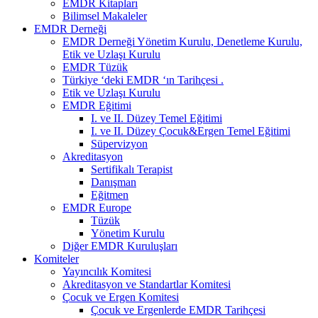
EMDR Kitapları
Bilimsel Makaleler
EMDR Derneği
EMDR Derneği Yönetim Kurulu, Denetleme Kurulu,
Etik ve Uzlaşı Kurulu
EMDR Tüzük
Türkiye ‘deki EMDR ‘ın Tarihçesi .
Etik ve Uzlaşı Kurulu
EMDR Eğitimi
I. ve II. Düzey Temel Eğitimi
I. ve II. Düzey Çocuk&Ergen Temel Eğitimi
Süpervizyon
Akreditasyon
Sertifikalı Terapist
Danışman
Eğitmen
EMDR Europe
Tüzük
Yönetim Kurulu
Diğer EMDR Kuruluşları
Komiteler
Yayıncılık Komitesi
Akreditasyon ve Standartlar Komitesi
Çocuk ve Ergen Komitesi
Çocuk ve Ergenlerde EMDR Tarihçesi