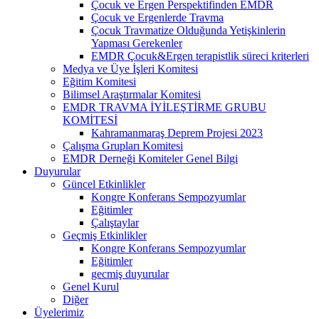
Çocuk ve Ergen Perspektifinden EMDR
Çocuk ve Ergenlerde Travma
Çocuk Travmatize Olduğunda Yetişkinlerin
Yapması Gerekenler
EMDR Çocuk&Ergen terapistlik süreci kriterleri
Medya ve Üye İşleri Komitesi
Eğitim Komitesi
Bilimsel Araştırmalar Komitesi
EMDR TRAVMA İYİLEŞTİRME GRUBU
KOMİTESİ
Kahramanmaraş Deprem Projesi 2023
Çalışma Grupları Komitesi
EMDR Derneği Komiteler Genel Bilgi
Duyurular
Güncel Etkinlikler
Kongre Konferans Sempozyumlar
Eğitimler
Çalıştaylar
Geçmiş Etkinlikler
Kongre Konferans Sempozyumlar
Eğitimler
gecmiş duyurular
Genel Kurul
Diğer
Üyelerimiz