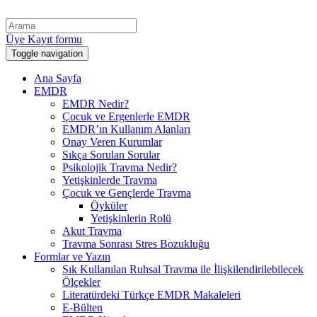
Üye Kayıt formu
Toggle navigation
Ana Sayfa
EMDR
EMDR Nedir?
Çocuk ve Ergenlerle EMDR
EMDR’ın Kullanım Alanları
Onay Veren Kurumlar
Sıkça Sorulan Sorular
Psikolojik Travma Nedir?
Yetişkinlerde Travma
Çocuk ve Gençlerde Travma
Öyküler
Yetişkinlerin Rolü
Akut Travma
Travma Sonrası Stres Bozukluğu
Formlar ve Yazın
Sık Kullanılan Ruhsal Travma ile İlişkilendirilebilecek
Ölçekler
Literatürdeki Türkçe EMDR Makaleleri
E-Bülten